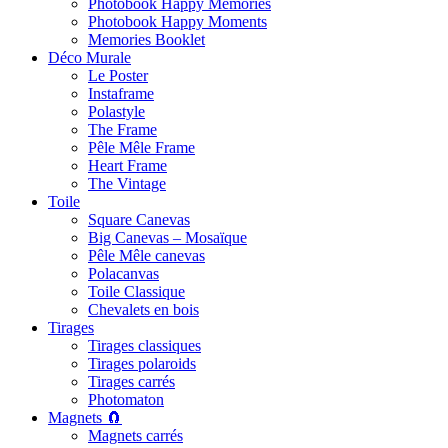
Photobook Happy Memories
Photobook Happy Moments
Memories Booklet
Déco Murale
Le Poster
Instaframe
Polastyle
The Frame
Pêle Mêle Frame
Heart Frame
The Vintage
Toile
Square Canevas
Big Canevas – Mosaïque
Pêle Mêle canevas
Polacanvas
Toile Classique
Chevalets en bois
Tirages
Tirages classiques
Tirages polaroids
Tirages carrés
Photomaton
Magnets 🧲
Magnets carrés