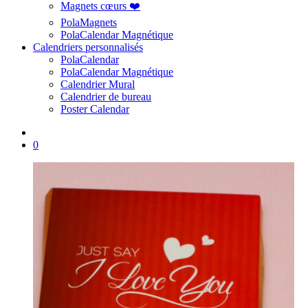
Magnets cœurs ❤️
PolaMagnets
PolaCalendar Magnétique
Calendriers personnalisés
PolaCalendar
PolaCalendar Magnétique
Calendrier Mural
Calendrier de bureau
Poster Calendar
0