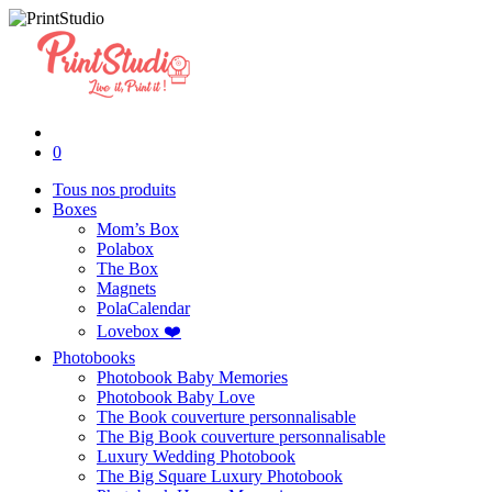
0
Tous nos produits
Boxes
Mom’s Box
Polabox
The Box
Magnets
PolaCalendar
Lovebox ❤️
Photobooks
Photobook Baby Memories
Photobook Baby Love
The Book couverture personnalisable
The Big Book couverture personnalisable
Luxury Wedding Photobook
The Big Square Luxury Photobook