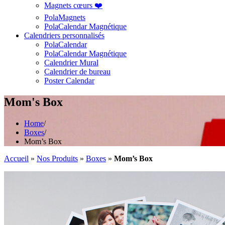
Magnets cœurs ❤️
PolaMagnets
PolaCalendar Magnétique
Calendriers personnalisés
PolaCalendar
PolaCalendar Magnétique
Calendrier Mural
Calendrier de bureau
Poster Calendar
Mom's Box
Home
/
Boxes
/
Mom’s Box
Accueil
»
Nos Produits
»
Boxes
»
Mom’s Box