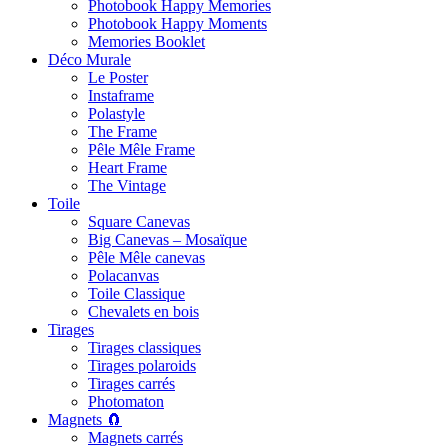
Photobook Happy Memories
Photobook Happy Moments
Memories Booklet
Déco Murale
Le Poster
Instaframe
Polastyle
The Frame
Pêle Mêle Frame
Heart Frame
The Vintage
Toile
Square Canevas
Big Canevas – Mosaïque
Pêle Mêle canevas
Polacanvas
Toile Classique
Chevalets en bois
Tirages
Tirages classiques
Tirages polaroids
Tirages carrés
Photomaton
Magnets 🧲
Magnets carrés