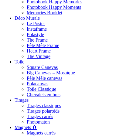
Photobook Happy Memories
Photobook Happy Moments
Memories Booklet
Déco Murale
Le Poster
Instaframe
Polastyle
The Frame
Pêle Mêle Frame
Heart Frame
The Vintage
Toile
Square Canevas
Big Canevas – Mosaïque
Pêle Mêle canevas
Polacanvas
Toile Classique
Chevalets en bois
Tirages
Tirages classiques
Tirages polaroids
Tirages carrés
Photomaton
Magnets 🧲
Magnets carrés