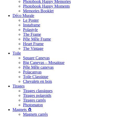
Photobook Happy Memories
Photobook Happy Moments
Memories Booklet
Déco Murale
Le Poster
Instaframe
Polastyle
The Frame
Pêle Mêle Frame
Heart Frame
The Vintage
Toile
Square Canevas
Big Canevas – Mosaïque
Pêle Mêle canevas
Polacanvas
Toile Classique
Chevalets en bois
Tirages
Tirages classiques
Tirages polaroids
Tirages carrés
Photomaton
Magnets 🧲
Magnets carrés